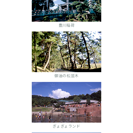
豊川稲荷
御油の松並木
ぎょぎょランド